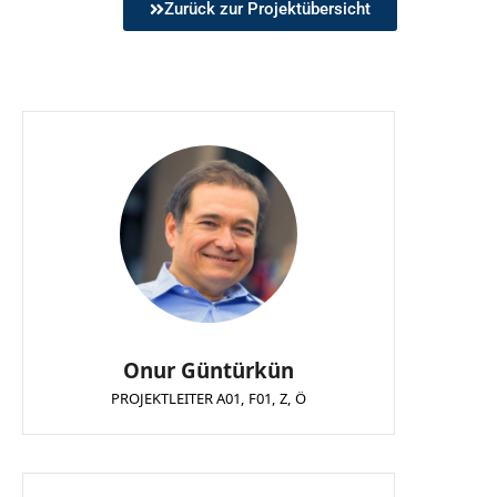
Zurück zur Projektübersicht
Besonderen interessieren. Drittens soll
nutzten die sich daraus ergebenden
unser SFB am besten durch die vielen
Möglichkeiten, das Wissen über unsere
jungen Menschen repräsentiert werden,
Forschung mit Interviews in
die sich mit viel Engagement und
verschiedenen Printmedien wie Stern,
Begeisterung für unsere
Spiegel, NZZ oder verschiedenen
wissenschaftlichen Ziele einsetzen. Zu
Radiosendern wie MDR-Wissen, WDR5,
finden sind die Vidcasts direkt hier auf
etc. zu verbreiten. Es gibt einen weiteren
der Website
>>
.
wichtigen Bereich der Wissens-
verbreitung, vielleicht sogar den
wichtigsten: Lehrerinnen und Lehrer. Ihr
Beruf ist es schließlich, Erkenntnisse
über Lernen und Gedächtnis in den
Schulunterricht zu übertragen. Deshalb
haben wir die Einladung des Lehrertags
der RUB gerne angenommen, um ca. 400
Lehrerinnen und Lehrern unsere
wissenschaftlichen Erkenntnisse zu den
Onur Güntürkün
Themen Lernen und Gedächtnis
PROJEKTLEITER A01, F01, Z, Ö
vorzustellen. Da dies im Oktober 2020
stattfand, musste dies natürlich im
Online-Format geschehen.