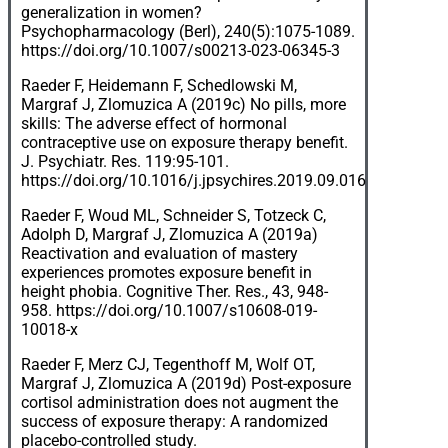
generalization in women?
Psychopharmacology (Berl), 240(5):1075-1089.
https://doi.org/10.1007/s00213-023-06345-3
Raeder F, Heidemann F, Schedlowski M,
Margraf J, Zlomuzica A (2019c) No pills, more
skills: The adverse effect of hormonal
contraceptive use on exposure therapy benefit.
J. Psychiatr. Res. 119:95-101.
https://doi.org/10.1016/j.jpsychires.2019.09.016
Raeder F, Woud ML, Schneider S, Totzeck C,
Adolph D, Margraf J, Zlomuzica A (2019a)
Reactivation and evaluation of mastery
experiences promotes exposure benefit in
height phobia. Cognitive Ther. Res., 43, 948-
958.
https://doi.org/10.1007/s10608-019-
10018-x
Raeder F, Merz CJ, Tegenthoff M, Wolf OT,
Margraf J, Zlomuzica A (2019d) Post-exposure
cortisol administration does not augment the
success of exposure therapy: A randomized
placebo-controlled study.