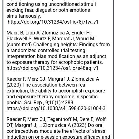
conditioning using unconditioned stimuli
evoking fear, disgust or both emotions
simultaneously.
https://doi.org/10.31234/osf.io/8j7fw_v1
Macit B, Lipp A, Zlomuzica A, Engler H,
Blackwell S, Würtz F, Margraf J, Woud ML
(submitted) Challenging heights: Findings from
a randomized controlled trial testing
interpretation bias modification as an adjunct
to exposure therapy for acrophobic patients.
https://doi.org/10.31234/osf.io/s48aq_v1
Raeder F, Merz CJ, Margraf J, Zlomuzica A
(2020) The association between fear
extinction, the ability to accomplish exposure
and exposure therapy outcome in specific
phobia. Sci. Rep., 9;10(1):4288.
https://doi.org/10.1038/s41598-020-61004-3
Raeder F, Merz CJ, Tegenthoff M, Dere E, Wolf
OT, Margraf J, … Zlomuzica A (2023) Do oral
contraceptives modulate the effects of stress
induction on one-session exposure efficacy and