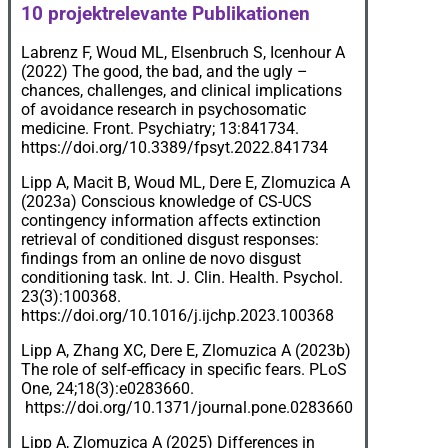
10 projektrelevante Publikationen
Labrenz F, Woud ML, Elsenbruch S, Icenhour A
(2022) The good, the bad, and the ugly –
chances, challenges, and clinical implications
of avoidance research in psychosomatic
medicine. Front. Psychiatry; 13:841734.
https://doi.org/10.3389/fpsyt.2022.841734
Lipp A, Macit B, Woud ML, Dere E, Zlomuzica A
(2023a) Conscious knowledge of CS-UCS
contingency information affects extinction
retrieval of conditioned disgust responses:
findings from an online de novo disgust
conditioning task. Int. J. Clin. Health. Psychol.
23(3):100368.
https://doi.org/10.1016/j.ijchp.2023.100368
Lipp A, Zhang XC, Dere E, Zlomuzica A (2023b)
The role of self-efficacy in specific fears. PLoS
One, 24;18(3):e0283660.
https://doi.org/10.1371/journal.pone.0283660
Lipp A, Zlomuzica A (2025) Differences in