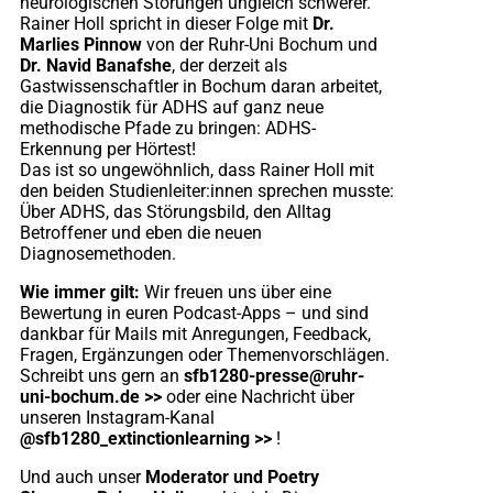
neurologischen Störungen ungleich schwerer.
Rainer Holl spricht in dieser Folge mit
Dr.
Marlies Pinnow
von der Ruhr-Uni Bochum und
Dr. Navid Banafshe
, der derzeit als
Gastwissenschaftler in Bochum daran arbeitet,
die Diagnostik für ADHS auf ganz neue
methodische Pfade zu bringen: ADHS-
Erkennung per Hörtest!
Das ist so ungewöhnlich, dass Rainer Holl mit
den beiden Studienleiter:innen sprechen musste:
Über ADHS, das Störungsbild, den Alltag
Betroffener und eben die neuen
Diagnosemethoden.
Wie immer gilt:
Wir freuen uns über eine
Bewertung in euren Podcast-Apps – und sind
dankbar für Mails mit Anregungen, Feedback,
Fragen, Ergänzungen oder Themenvorschlägen.
Schreibt uns gern an
sfb1280-presse@ruhr-
uni-bochum.de >>
oder eine Nachricht über
unseren Instagram-Kanal
@sfb1280_extinctionlearning >>
!
Und auch unser
Moderator und Poetry