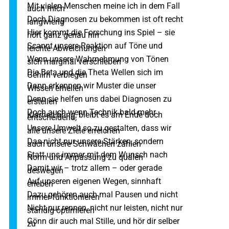
Mit vielen Menschen meine ich in dem Fall
auch mich
Doch Diagnosen zu bekommen ist oft recht
langwierig
Hier kommt die Forschung ins Spiel – sie
hört ganz genau hin
Scannt unsere Reaktion auf Töne und
leichte Abweichungen
Wenn unsere Wahrnehmung von Tönen
sich marginal verschieben
Die Beta und die Theta Wellen sich im
Gehirn verbiegen
Dann erkennen wir Muster die unser
Wissen erhellen
Denn sie helfen uns dabei Diagnosen zu
erstellen
Doch auch wenn Technik bald mehr
Klarheit bring, bleibt es am Ende doch
entscheidend,
Unsere Umwelt so zu gestalten, dass wir
alle unsere Ziele erreichen
Das nicht nur unsere Stärken, sondern
auch unsere Schwächen zählen
Statt uns immer mit dem Wunsch nach
Norm und Anpassung zu quälen
Damit wir – trotz allem – oder gerade
deswegen
Auf unseren eigenen Wegen, sinnhaft
erleben
Dazu gehören auch mal Pausen und nicht
immer funktionieren
Nicht nur rennen, nicht nur leisten, nicht nur
ständig optimieren
Gönn dir auch mal Stille, und hör dir selber
zu