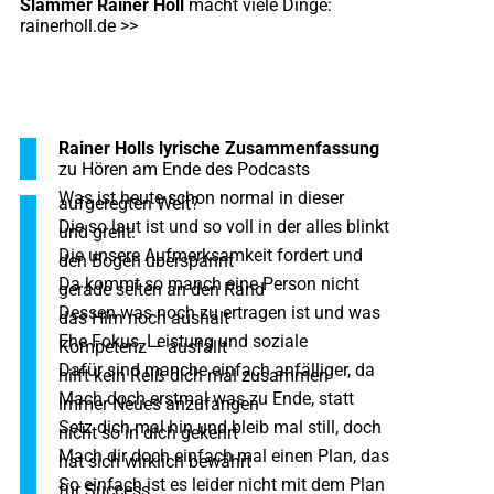
Slammer Rainer Holl
macht viele Dinge:
rainerholl.de >>
Rainer Holls lyrische Zusammenfassung
zu Hören am Ende des Podcasts
Was ist heute schon normal in dieser
aufgeregten Welt?
Die so laut ist und so voll in der alles blinkt
und grellt.
Die unsere Aufmerksamkeit fordert und
den Bogen überspannt
Da kommt so manch eine Person nicht
gerade selten an den Rand
Dessen was noch zu ertragen ist und was
das Hirn noch aushält
Ehe Fokus, Leistung und soziale
Kompetenz – ausfällt
Dafür sind manche einfach anfälliger, da
hilft kein Reiß dich mal zusammen
Mach doch erstmal was zu Ende, statt
immer Neues anzufangen
Setz dich mal hin und bleib mal still, doch
nicht so in dich gekehrt
Mach dir doch einfach mal einen Plan, das
hat sich wirklich bewährt
So einfach ist es leider nicht mit dem Plan
für Success