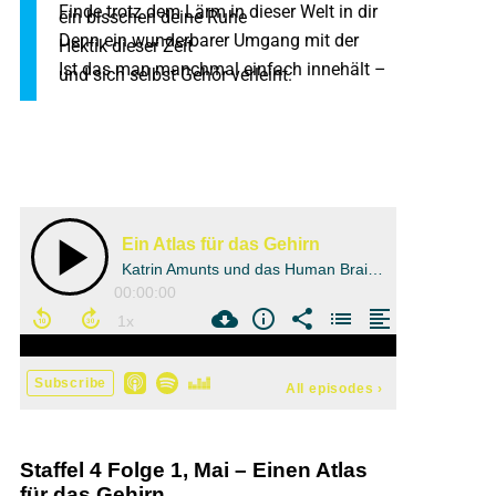
Finde trotz dem Lärm in dieser Welt in dir
ein bisschen deine Ruhe
Denn ein wunderbarer Umgang mit der
Hektik dieser Zeit
Ist das man manchmal einfach innehält –
und sich selbst Gehör verleiht.
Staffel 4 Folge 1, Mai – Einen Atlas
für das Gehirn