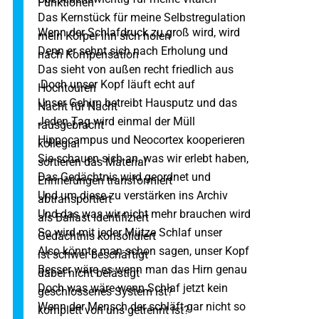
Funktionen
Das Kernstück für meine Selbstregulation
Wenn der Schlafdruck zu groß wird, wird
mein Körper ihn sich holen
Denn er sehnt sich nach Erholung und
nach Kompensation
Das sieht von außen recht friedlich aus
Doch unser Kopf läuft echt auf
Hochtouren
Unser Gehirn betreibt Hausputz und das
Nacht für Nacht
Jeden Tag wird einmal der Müll
rausgebracht
Hippocampus und Neocortex kooperieren
kollegial
Sie schauen sich an, was wir erlebt haben,
sortieren das Material
Das Gedächtnis wird geordnet und
Erinnerungen transformiert
Und um diese zu verstärken ins Archiv
abtransportiert
Und das was wir nicht mehr brauchen wird
als Ballast identifiziert
So wird mit jeder Mütze Schlaf unser
Gedächtnis konsolidiert
Also könnte man schon sagen, unser Kopf
ist schwer beschäftigt
Besser wäre es wenn man das Hirn genau
dabei nicht belästigt
Doch was wäre wenn Schlaf jetzt kein
geschlossenes System ist?
Wenn der Mensch der schläft gar nicht so
komplett von uns getrennt ist?