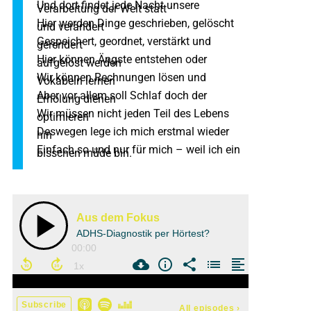
Und dort findet jede Nacht unsere
Verarbeitung der Welt statt
Hier werden Dinge geschrieben, gelöscht
und verändert
Gespeichert, geordnet, verstärkt und
gerendert
Hier können Ängste entstehen oder
aufgelöst werden
Wir können Rechnungen lösen und
Vokabeln lernen
Aber vor allem soll Schlaf doch der
Erholung dienen
Wir müssen nicht jeden Teil des Lebens
optimieren
Deswegen lege ich mich erstmal wieder
hin
Einfach so und nur für mich – weil ich ein
bisschen müde bin.