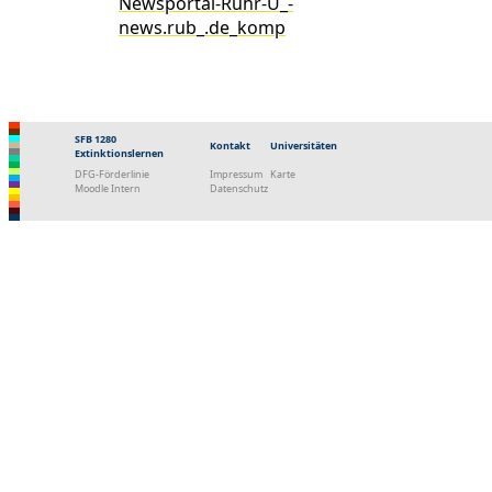
Newsportal-Ruhr-U_-
news.rub_.de_komp
SFB 1280
Kontakt
Universitäten
Extinktionslernen
DFG-Förderlinie
Impressum
Karte
Moodle Intern
Datenschutz