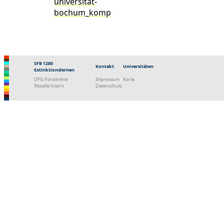
universität-
bochum_komp
SFB 1280
Kontakt
Universitäten
Extinktionslernen
DFG-Förderlinie
Impressum
Karte
Moodle Intern
Datenschutz