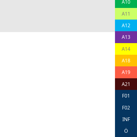
A10
A11
A12
A13
A14
A18
A19
A21
F01
F02
INF
Ö