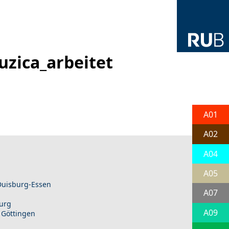
zica_arbeitet
A01
A02
A04
A05
 Duisburg-Essen
A07
burg
A09
 Göttingen