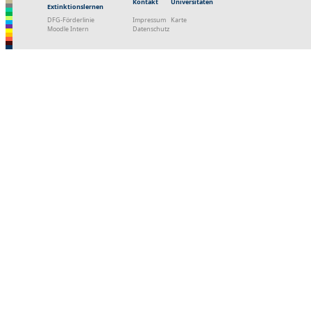
Kontakt
Universitäten
Extinktionslernen
DFG-Förderlinie
Impressum
Karte
Moodle Intern
Datenschutz