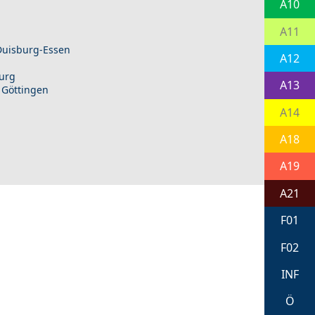
A10
A11
 Duisburg-Essen
A12
burg
A13
 Göttingen
A14
A18
A19
A21
F01
F02
INF
Ö