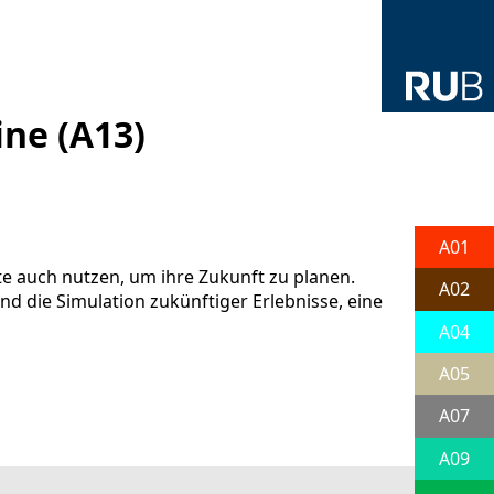
ne (A13)
A01
e auch nutzen, um ihre Zukunft zu planen.
A02
nd die Simulation zukünftiger Erlebnisse, eine
A04
A05
A07
A09