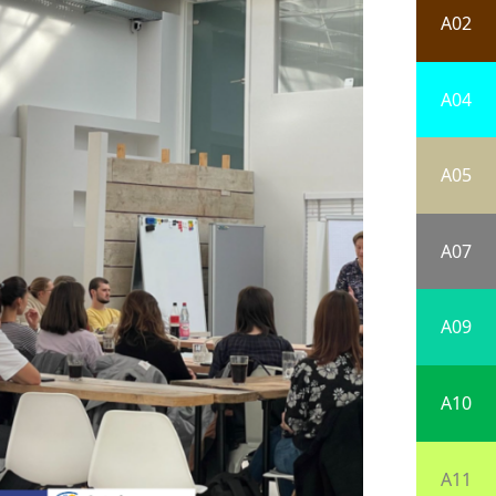
A02
A04
A05
A07
A09
A10
A11