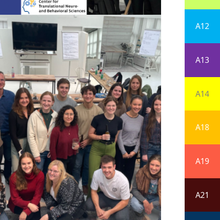
A12
A13
A14
A18
A19
A21