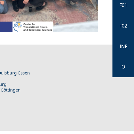
F01
F02
INF
Ö
 Duisburg-Essen
burg
 Göttingen