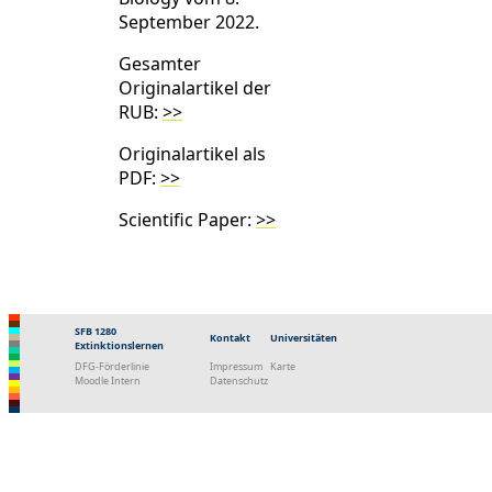
September 2022.
Gesamter
Originalartikel der
RUB:
>>
Originalartikel als
PDF:
>>
Scientific Paper:
>>
SFB 1280
Kontakt
Universitäten
Extinktionslernen
DFG-Förderlinie
Impressum
Karte
Moodle Intern
Datenschutz