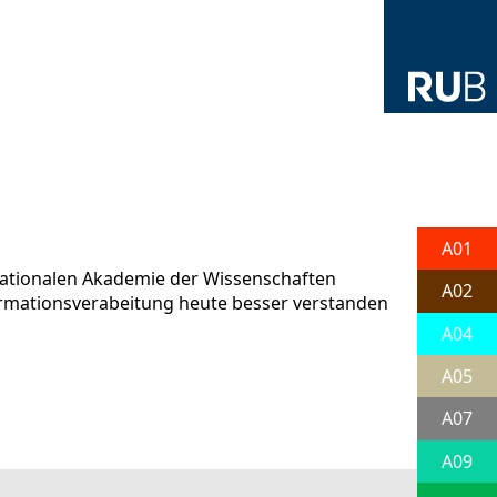
A01
 Nationalen Akademie der Wissenschaften
A02
formationsverabeitung heute besser verstanden
A04
A05
A07
A09