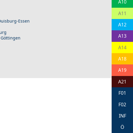
A10
A11
 Duisburg-Essen
A12
burg
A13
 Göttingen
A14
A18
A19
A21
F01
F02
INF
Ö