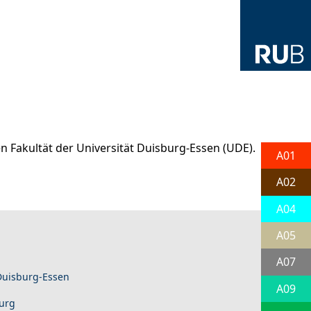
n Fakultät der Universität Duisburg-Essen (UDE).
A01
A02
A04
A05
A07
 Duisburg-Essen
A09
burg