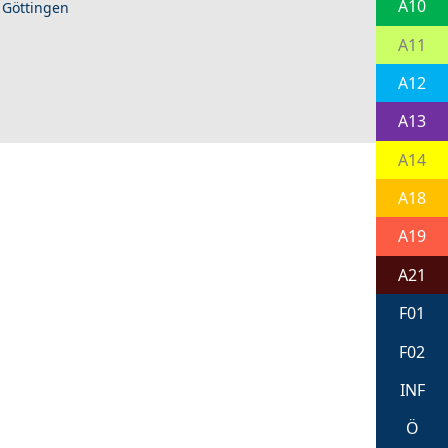
A10
 Göttingen
A11
A12
A13
A14
A18
A19
A21
F01
F02
INF
Ö