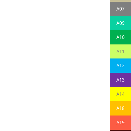
A07
A09
A10
A11
A12
A13
A14
A18
A19