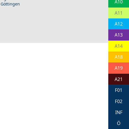
A10
 Göttingen
A11
A12
A13
A14
A18
A19
A21
F01
F02
INF
Ö