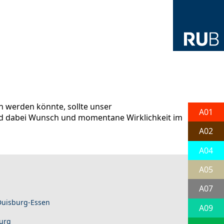
n werden könnte, sollte unser
A01
und dabei Wunsch und momentane Wirklichkeit im
A02
A04
A05
A07
 Duisburg-Essen
A09
burg