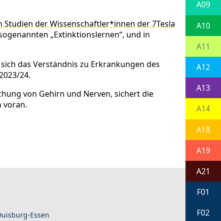
A09
Studien der Wissenschaftler*innen der 7Tesla
A10
sogenannten „Extinktionslernen“, und in
A11
 sich das Verständnis zu Erkrankungen des
A12
 2023/24.
A13
chung von Gehirn und Nerven, sichert die
 voran.
A14
A18
A19
A21
F01
F02
 Duisburg-Essen