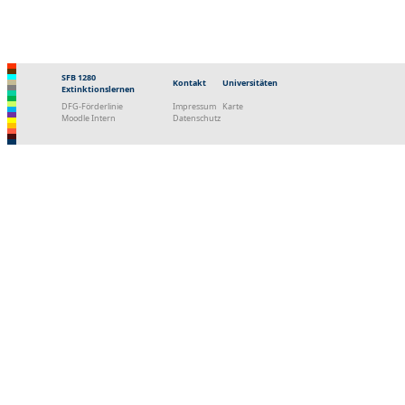
SFB 1280
Kontakt
Universitäten
Extinktionslernen
DFG-Förderlinie
Impressum
Karte
Moodle Intern
Datenschutz