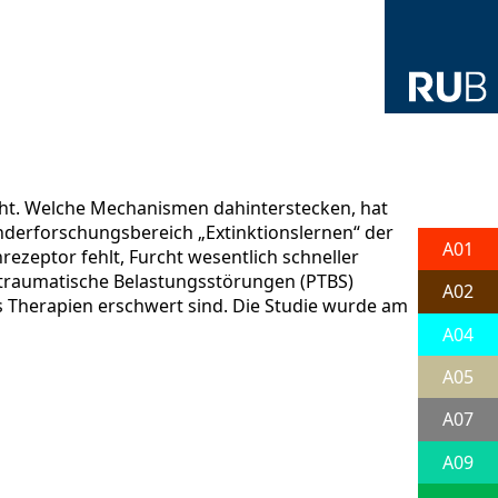
rcht. Welche Mechanismen dahinterstecken, hat
nderforschungsbereich „Extinktionslernen“ der
A01
zeptor fehlt, Furcht wesentlich schneller
sttraumatische Belastungsstörungen (PTBS)
A02
ass Therapien erschwert sind. Die Studie wurde am
A04
A05
A07
A09