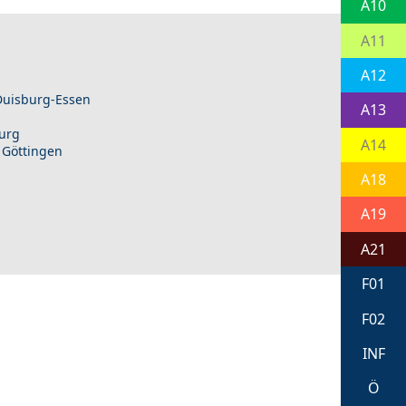
A10
A11
A12
 Duisburg-Essen
A13
burg
A14
 Göttingen
A18
A19
A21
F01
F02
INF
Ö